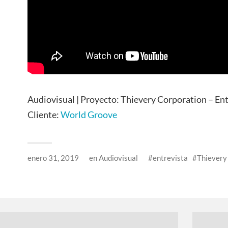
Audiovisual | Proyecto: Thievery Corporation – En
Cliente:
World Groove
enero 31, 2019
en
Audiovisual
entrevista
Thievery